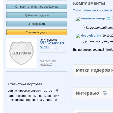
Комплименты
Отправить приватное сообщение
2 комплиментов в гостевой 
Добавить в друзья
олимпиксмокер
Игнорировать
)
« Комментарий отр
Сделать подарок
deepydee
29.10.2
популярность:
др с моим в один де
65332 место
рейтинг
121
?
Вы не авторизованы! Чтоб
Как получить
уровень?
Метки лидеров
Статистика портрета:
сейчас просматривают портрет - 0
Интервью
зарегистрированные пользователи
посетившие портрет за 7 дней - 0