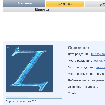
Основное
Блог
( 0 )
Др
Шпионаж
Основное
Дата рождения :
10 Август
Место рождения :
Россия
,
Н
Место нахождения :
Россия
Место проживания : не ука
Любимые места : не указа
Интересы : не указаны
О себе : z
Портрет заполнен на 39 %